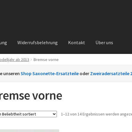
rung
Widerrufsbelehrung
Kontakt
Über uns
odelljahr ab 2013
Bremse vorne
Kontakt
Sachs Ersatzteile
Sachsteile
Über uns
Vertrag widerrufe
ie unseren
Shop Saxonette-Ersatzteile
oder
Zweiradersatzteile 
nt
remse vorne
1–12 von 14 Ergebnissen werden angez