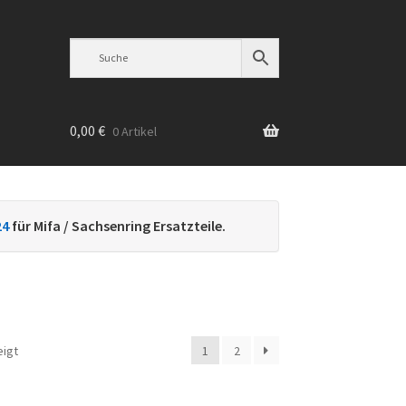
0,00
€
0 Artikel
n
24
für Mifa / Sachsenring Ersatzteile.
Nach
eigt
1
2
Beliebtheit
sortiert