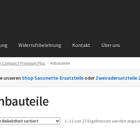
rung
Widerrufsbelehrung
Kontakt
Über uns
e Compact Premium Plus
Anbauteile
Kontakt
Sachs Ersatzteile
Sachsteile
Über uns
Vertrag widerrufe
ie unseren
Shop Saxonette-Ersatzteile
oder
Zweiradersatzteile 
nt
nbauteile
1–12 von 27 Ergebnissen werden angez