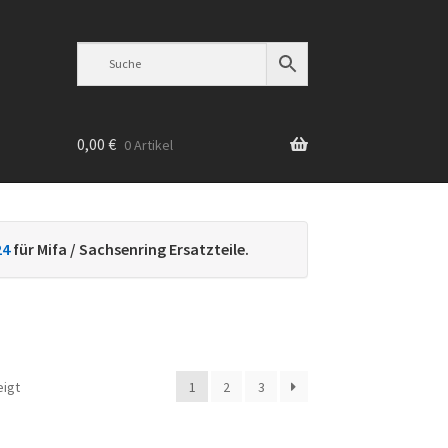
0,00
€
0 Artikel
n
24
für Mifa / Sachsenring Ersatzteile.
Nach
eigt
1
2
3
Beliebtheit
sortiert