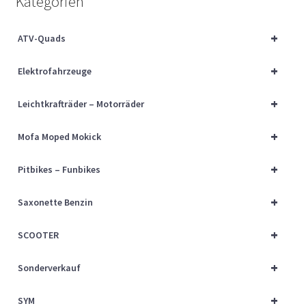
Kategorien
Über uns
+
ATV-Quads
Vertrag widerrufen
+
Elektrofahrzeuge
Widerrufsbelehrung
+
Leichtkrafträder – Motorräder
Cart
+
Mofa Moped Mokick
Checkout
+
Pitbikes – Funbikes
My account
+
Saxonette Benzin
+
SCOOTER
+
Sonderverkauf
+
SYM