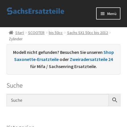
Zur
Zum
Menü
Navigation
Inhalt
springen
springen
Start
Start
SCOOTER
bis 50cc
Sachs SX1 50cc bis 2012
Zylinder
AGB
Modell nicht gefunden? Besuchen Sie unseren
Shop
Datenschutzerklärung
Saxonette-Ersatzteile
oder
Zweiradersatzteile 24
für Mifa / Sachsenring Ersatzteile.
Impressum
Suche
Kontakt
Sachs Ersatzteile
Sachsteile