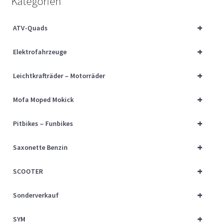
Kategorien
Über uns
+
ATV-Quads
Vertrag widerrufen
+
Elektrofahrzeuge
Widerrufsbelehrung
+
Leichtkrafträder – Motorräder
Cart
+
Mofa Moped Mokick
Checkout
+
Pitbikes – Funbikes
My account
+
Saxonette Benzin
+
SCOOTER
+
Sonderverkauf
+
SYM