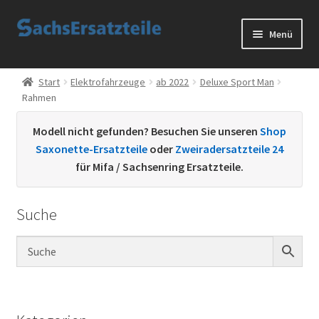
Zur
Zum
Menü
Navigation
Inhalt
springen
springen
Start
Start
Elektrofahrzeuge
ab 2022
Deluxe Sport Man
Rahmen
AGB
Modell nicht gefunden? Besuchen Sie unseren
Shop
Datenschutzerklärung
Saxonette-Ersatzteile
oder
Zweiradersatzteile 24
für Mifa / Sachsenring Ersatzteile.
Impressum
Suche
Kontakt
Sachs Ersatzteile
Sachsteile