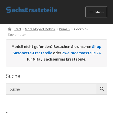
Zur
Zum
Menü
Navigation
Inhalt
springen
springen
Start
Start
Mofa Moped Mokick
Prima 5
Cockpit -
Tachometer
AGB
Modell nicht gefunden? Besuchen Sie unseren
Shop
Datenschutzerklärung
Saxonette-Ersatzteile
oder
Zweiradersatzteile 24
für Mifa / Sachsenring Ersatzteile.
Impressum
Suche
Kontakt
Sachs Ersatzteile
Sachsteile