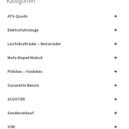
Kategorien
Über uns
+
ATV-Quads
Vertrag widerrufen
+
Elektrofahrzeuge
Widerrufsbelehrung
+
Leichtkrafträder – Motorräder
Cart
+
Mofa Moped Mokick
Checkout
+
Pitbikes – Funbikes
My account
+
Saxonette Benzin
+
SCOOTER
+
Sonderverkauf
+
SYM