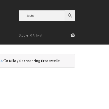
0,00
€
0 Artikel
n
24
für Mifa / Sachsenring Ersatzteile.
h
ebtheit
iert