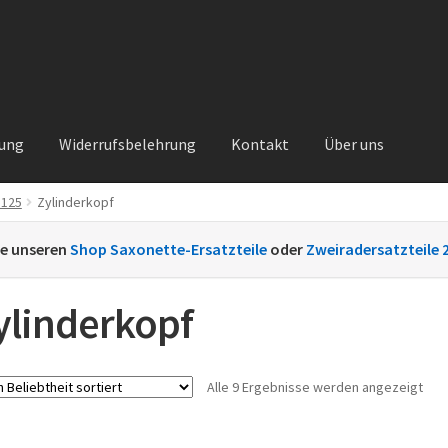
rung
Widerrufsbelehrung
Kontakt
Über uns
 125
Zylinderkopf
Kontakt
Sachs Ersatzteile
Sachsteile
Über uns
Vertrag widerrufe
ie unseren
Shop Saxonette-Ersatzteile
oder
Zweiradersatzteile 
nt
ylinderkopf
Nac
Alle 9 Ergebnisse werden angezeigt
Beli
sort