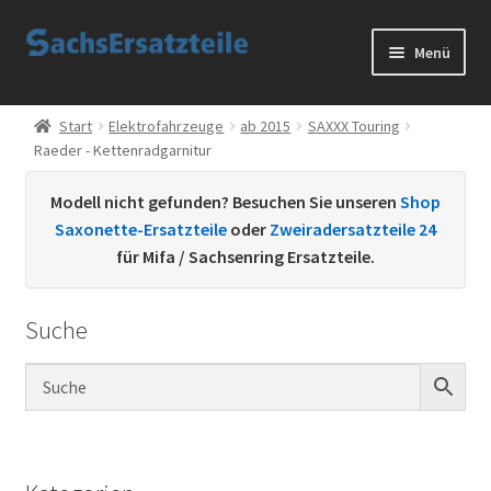
Zur
Zum
Menü
Navigation
Inhalt
springen
springen
Start
Start
Elektrofahrzeuge
ab 2015
SAXXX Touring
Raeder - Kettenradgarnitur
AGB
Modell nicht gefunden? Besuchen Sie unseren
Shop
Datenschutzerklärung
Saxonette-Ersatzteile
oder
Zweiradersatzteile 24
für Mifa / Sachsenring Ersatzteile.
Impressum
Suche
Kontakt
Sachs Ersatzteile
Sachsteile