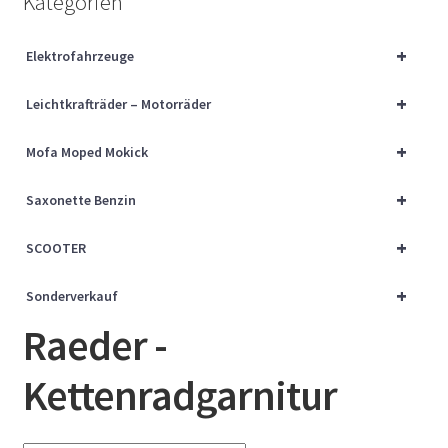
Kategorien
Über uns
+
Elektrofahrzeuge
Vertrag widerrufen
+
Leichtkrafträder – Motorräder
Widerrufsbelehrung
+
Mofa Moped Mokick
Cart
+
Saxonette Benzin
Checkout
+
SCOOTER
My account
+
Sonderverkauf
Raeder -
Kettenradgarnitur