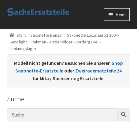
Zur
Zum
Menü
Navigation
Inhalt
springen
springen
Start
Start
Saxonette Benzin
Saxonette Luxus Euro2 2004-
Saxy light
Rahmen - Abziehbilder - Vordergabel -
AGB
Lenkungslager -
Datenschutzerklärung
Modell nicht gefunden? Besuchen Sie unseren
Shop
Saxonette-Ersatzteile
oder
Zweiradersatzteile 24
Impressum
für Mifa / Sachsenring Ersatzteile.
Kontakt
Suche
Sachs Ersatzteile
Sachsteile