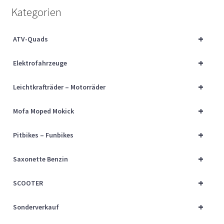
Über uns
Kategorien
Vertrag widerrufen
+
ATV-Quads
+
Widerrufsbelehrung
Elektrofahrzeuge
+
Leichtkrafträder – Motorräder
Cart
+
Mofa Moped Mokick
Checkout
+
Pitbikes – Funbikes
My account
+
Saxonette Benzin
+
SCOOTER
+
Sonderverkauf