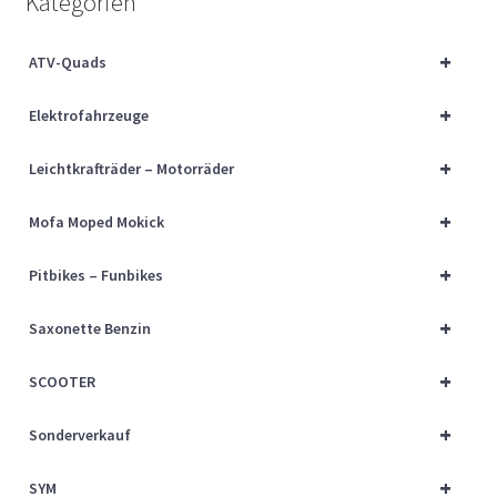
Kategorien
Über uns
+
ATV-Quads
Vertrag widerrufen
+
Elektrofahrzeuge
Widerrufsbelehrung
+
Leichtkrafträder – Motorräder
Cart
+
Mofa Moped Mokick
Checkout
+
Pitbikes – Funbikes
My account
+
Saxonette Benzin
+
SCOOTER
+
Sonderverkauf
+
SYM