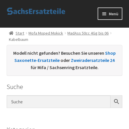
Zur
Zum
Menü
Navigation
Inhalt
springen
springen
Start
Start
Mofa Moped Mokick
MadAss 50cc 4Gg bis 06
Kabelbaum
AGB
Modell nicht gefunden? Besuchen Sie unseren
Shop
Datenschutzerklärung
Saxonette-Ersatzteile
oder
Zweiradersatzteile 24
für Mifa / Sachsenring Ersatzteile.
Impressum
Suche
Kontakt
Sachs Ersatzteile
Sachsteile