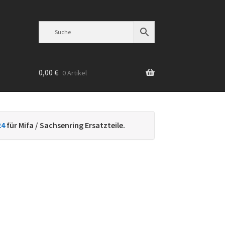
0,00
€
0 Artikel
n
24
für Mifa / Sachsenring Ersatzteile.
h
ebtheit
iert