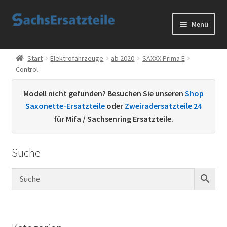
Zur
Zum
Menü
Navigation
Inhalt
springen
springen
Start
Start
Elektrofahrzeuge
ab 2020
SAXXX Prima E
Control
AGB
Modell nicht gefunden? Besuchen Sie unseren
Shop
Datenschutzerklärung
Saxonette-Ersatzteile
oder
Zweiradersatzteile 24
für Mifa / Sachsenring Ersatzteile.
Impressum
Suche
Kontakt
Sachs Ersatzteile
Sachsteile