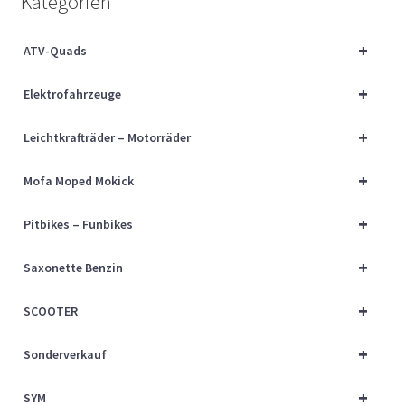
Kategorien
Über uns
+
ATV-Quads
Vertrag widerrufen
+
Elektrofahrzeuge
Widerrufsbelehrung
+
Leichtkrafträder – Motorräder
Cart
+
Mofa Moped Mokick
Checkout
+
Pitbikes – Funbikes
My account
+
Saxonette Benzin
+
SCOOTER
+
Sonderverkauf
+
SYM