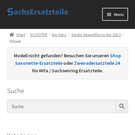
Zur
Zum
Menü
Navigation
Inhalt
springen
springen
Start
Start
SCOOTER
bis 50cc
Sachs Speedforce bis 2012
Öltank
AGB
Modell nicht gefunden? Besuchen Sie unseren
Shop
Datenschutzerklärung
Saxonette-Ersatzteile
oder
Zweiradersatzteile 24
für Mifa / Sachsenring Ersatzteile.
Impressum
Suche
Kontakt
Sachs Ersatzteile
Sachsteile