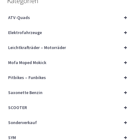
Kategorien
Über uns
+
ATV-Quads
Vertrag widerrufen
+
Elektrofahrzeuge
Widerrufsbelehrung
+
Leichtkrafträder – Motorräder
Cart
+
Mofa Moped Mokick
Checkout
+
Pitbikes – Funbikes
My account
+
Saxonette Benzin
+
SCOOTER
+
Sonderverkauf
+
SYM