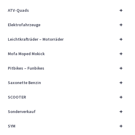
Über uns
+
ATV-Quads
Vertrag widerrufen
+
Elektrofahrzeuge
Widerrufsbelehrung
+
Leichtkrafträder – Motorräder
+
Cart
Mofa Moped Mokick
+
Pitbikes – Funbikes
Checkout
+
Saxonette Benzin
My account
+
SCOOTER
+
Sonderverkauf
+
SYM