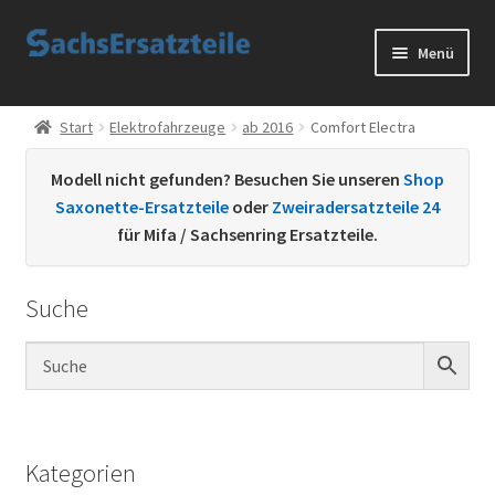
Zur
Zum
Menü
Navigation
Inhalt
springen
springen
Start
Start
Elektrofahrzeuge
ab 2016
Comfort Electra
AGB
Modell nicht gefunden? Besuchen Sie unseren
Shop
Saxonette-Ersatzteile
oder
Zweiradersatzteile 24
Datenschutzerklärung
für Mifa / Sachsenring Ersatzteile.
Impressum
Suche
Kontakt
Sachs Ersatzteile
Sachsteile
Kategorien