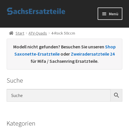
Zur
Zum
Menü
Navigation
Inhalt
springen
springen
Start
Start
ATV-Quads
4-Rock 50ccm
AGB
Modell nicht gefunden? Besuchen Sie unseren
Shop
Saxonette-Ersatzteile
oder
Zweiradersatzteile 24
Datenschutzerklärung
für Mifa / Sachsenring Ersatzteile.
Impressum
Suche
Kontakt
Sachs Ersatzteile
Sachsteile
Kategorien