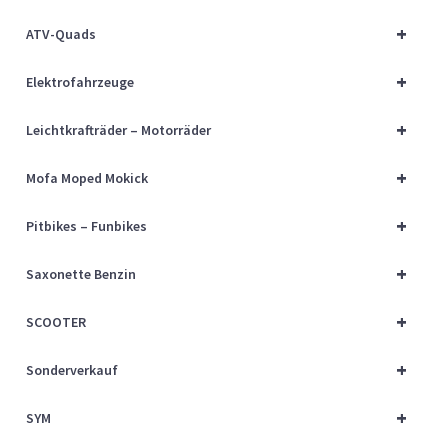
Über uns
+
ATV-Quads
Vertrag widerrufen
+
Elektrofahrzeuge
Widerrufsbelehrung
+
Leichtkrafträder – Motorräder
+
Cart
Mofa Moped Mokick
+
Pitbikes – Funbikes
Checkout
+
Saxonette Benzin
My account
+
SCOOTER
+
Sonderverkauf
+
SYM