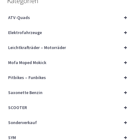
Kategorien
Über uns
+
ATV-Quads
Vertrag widerrufen
+
Elektrofahrzeuge
Widerrufsbelehrung
+
Leichtkrafträder – Motorräder
Cart
+
Mofa Moped Mokick
Checkout
+
Pitbikes – Funbikes
My account
+
Saxonette Benzin
+
SCOOTER
+
Sonderverkauf
+
SYM