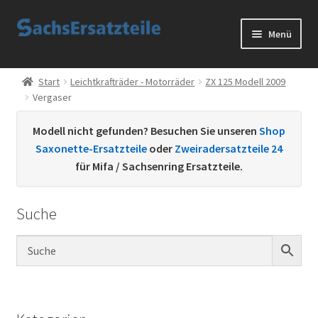
Zur
Zum
Menü
Navigation
Inhalt
springen
springen
Start
Start
Leichtkrafträder - Motorräder
ZX 125 Modell 2009
Vergaser
AGB
Modell nicht gefunden? Besuchen Sie unseren
Shop
Datenschutzerklärung
Saxonette-Ersatzteile
oder
Zweiradersatzteile 24
für Mifa / Sachsenring Ersatzteile.
Impressum
Suche
Kontakt
Sachs Ersatzteile
Sachsteile