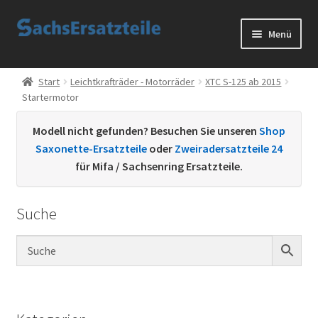
Zur
Zum
Menü
Navigation
Inhalt
springen
springen
Start
Start
Leichtkrafträder - Motorräder
XTC S-125 ab 2015
Startermotor
AGB
Modell nicht gefunden? Besuchen Sie unseren
Shop
Datenschutzerklärung
Saxonette-Ersatzteile
oder
Zweiradersatzteile 24
für Mifa / Sachsenring Ersatzteile.
Impressum
Suche
Kontakt
Sachs Ersatzteile
Sachsteile