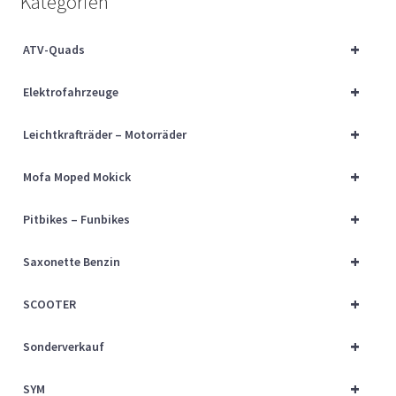
Kategorien
Über uns
+
ATV-Quads
Vertrag widerrufen
+
Elektrofahrzeuge
Widerrufsbelehrung
+
Leichtkrafträder – Motorräder
Cart
+
Mofa Moped Mokick
Checkout
+
Pitbikes – Funbikes
My account
+
Saxonette Benzin
+
SCOOTER
+
Sonderverkauf
+
SYM