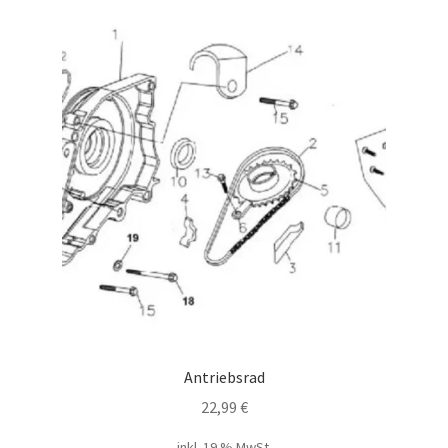
Antriebsrad
22,99
€
inkl. 19 % MwSt.