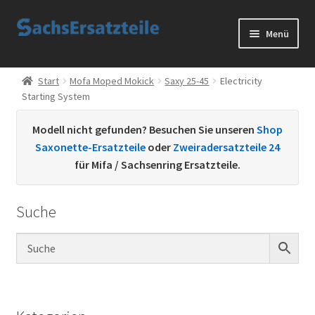
Zur
Zum
Menü
Navigation
Inhalt
springen
springen
Start
Start
Mofa Moped Mokick
Saxy 25-45
Electricity
Starting System
AGB
Modell nicht gefunden? Besuchen Sie unseren
Shop
Datenschutzerklärung
Saxonette-Ersatzteile
oder
Zweiradersatzteile 24
für Mifa / Sachsenring Ersatzteile.
Impressum
Suche
Kontakt
Sachs Ersatzteile
Sachsteile