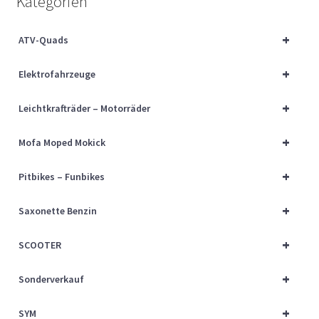
Kategorien
Über uns
+
ATV-Quads
Vertrag widerrufen
+
Elektrofahrzeuge
Widerrufsbelehrung
+
Leichtkrafträder – Motorräder
Cart
+
Mofa Moped Mokick
Checkout
+
Pitbikes – Funbikes
My account
+
Saxonette Benzin
+
SCOOTER
+
Sonderverkauf
+
SYM