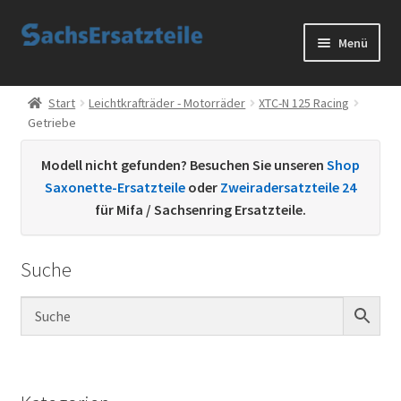
Zur
Zum
Menü
Navigation
Inhalt
springen
springen
Start
Start
Leichtkrafträder - Motorräder
XTC-N 125 Racing
Getriebe
AGB
Modell nicht gefunden? Besuchen Sie unseren
Shop
Datenschutzerklärung
Saxonette-Ersatzteile
oder
Zweiradersatzteile 24
für Mifa / Sachsenring Ersatzteile.
Impressum
Suche
Kontakt
Sachs Ersatzteile
Sachsteile