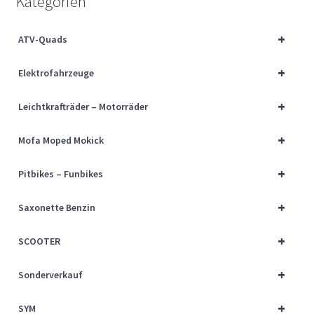
Kategorien
Über uns
+
ATV-Quads
Vertrag widerrufen
+
Elektrofahrzeuge
Widerrufsbelehrung
+
Leichtkrafträder – Motorräder
Cart
+
Mofa Moped Mokick
Checkout
+
Pitbikes – Funbikes
My account
+
Saxonette Benzin
+
SCOOTER
+
Sonderverkauf
+
SYM