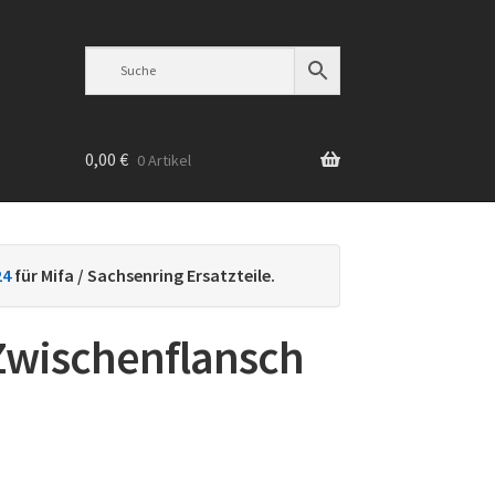
0,00
€
0 Artikel
n
24
für Mifa / Sachsenring Ersatzteile.
Zwischenflansch
h