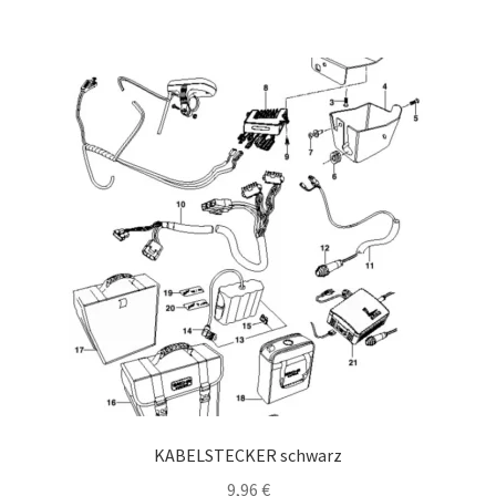
KABELSTECKER schwarz
9,96
€