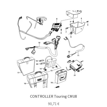
CONTROLLER Touring CMU8
90,71
€