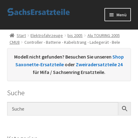
Zur
Zum
Menü
Navigation
Inhalt
springen
springen
Start
Start
Elektrofahrzeuge
bis 2005
Alu TOURING 2005
CMU8
Controller - Batterie - Kabelstrang - Ladegerät - Bele
AGB
Modell nicht gefunden? Besuchen Sie unseren
Shop
Datenschutzerklärung
Saxonette-Ersatzteile
oder
Zweiradersatzteile 24
für Mifa / Sachsenring Ersatzteile.
Impressum
Suche
Kontakt
Sachs Ersatzteile
Sachsteile