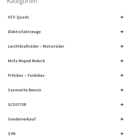
Kategorien
Über uns
+
ATV-Quads
Vertrag widerrufen
+
Elektrofahrzeuge
Widerrufsbelehrung
+
Leichtkrafträder – Motorräder
Cart
+
Mofa Moped Mokick
Checkout
+
Pitbikes – Funbikes
My account
+
Saxonette Benzin
+
SCOOTER
+
Sonderverkauf
+
SYM