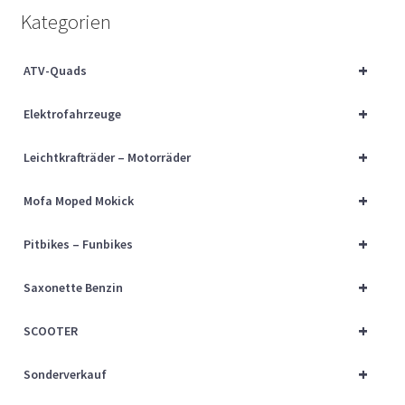
Über uns
Kategorien
Vertrag widerrufen
+
ATV-Quads
+
Widerrufsbelehrung
Elektrofahrzeuge
+
Leichtkrafträder – Motorräder
Cart
+
Mofa Moped Mokick
Checkout
+
Pitbikes – Funbikes
My account
+
Saxonette Benzin
+
SCOOTER
+
Sonderverkauf