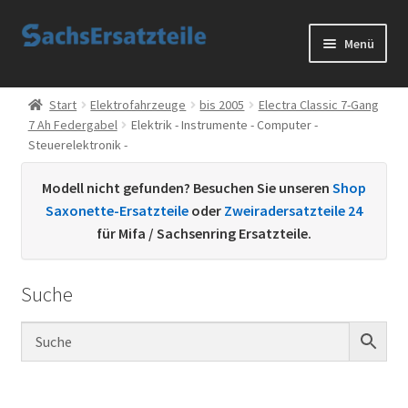
Zur
Zum
Menü
Navigation
Inhalt
springen
springen
Start
Start
Elektrofahrzeuge
bis 2005
Electra Classic 7-Gang
7 Ah Federgabel
Elektrik - Instrumente - Computer -
AGB
Steuerelektronik -
Datenschutzerklärung
Modell nicht gefunden? Besuchen Sie unseren
Shop
Saxonette-Ersatzteile
oder
Zweiradersatzteile 24
Impressum
für Mifa / Sachsenring Ersatzteile.
Kontakt
Suche
Sachs Ersatzteile
Sachsteile