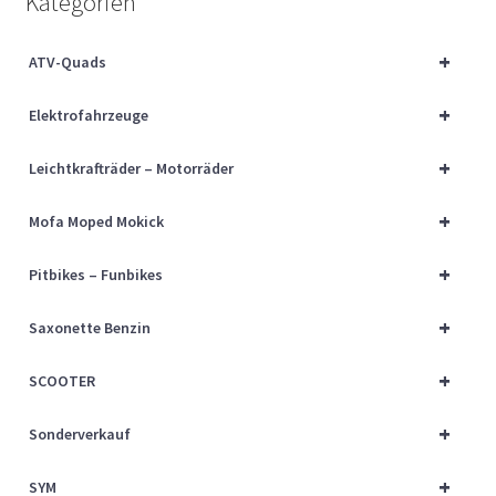
Kategorien
Über uns
+
ATV-Quads
Vertrag widerrufen
+
Elektrofahrzeuge
Widerrufsbelehrung
+
Leichtkrafträder – Motorräder
Cart
+
Mofa Moped Mokick
Checkout
+
Pitbikes – Funbikes
My account
+
Saxonette Benzin
+
SCOOTER
+
Sonderverkauf
+
SYM