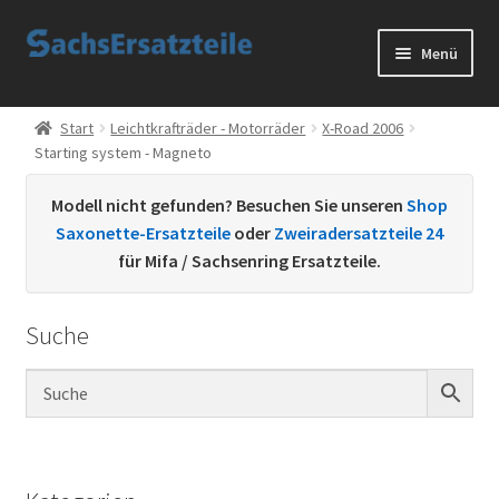
Zur
Zum
Menü
Navigation
Inhalt
springen
springen
Start
Start
Leichtkrafträder - Motorräder
X-Road 2006
Starting system - Magneto
AGB
Modell nicht gefunden? Besuchen Sie unseren
Shop
Datenschutzerklärung
Saxonette-Ersatzteile
oder
Zweiradersatzteile 24
für Mifa / Sachsenring Ersatzteile.
Impressum
Suche
Kontakt
Sachs Ersatzteile
Sachsteile