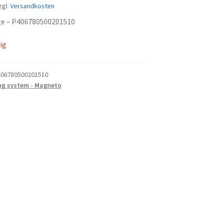
zgl.
Versandkosten
age – P406780500201510
ig
06780500201510
ng system - Magneto