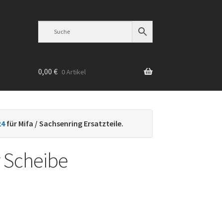
0,00
€
0 Artikel
n
24
für Mifa / Sachsenring Ersatzteile.
r Scheibe