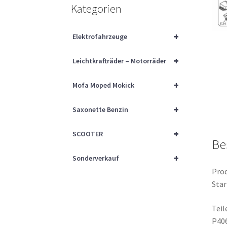
Kategorien
+
Elektrofahrzeuge
+
Leichtkrafträder – Motorräder
+
Mofa Moped Mokick
+
Saxonette Benzin
+
SCOOTER
Be
+
Sonderverkauf
Prod
Star
Tei
P40