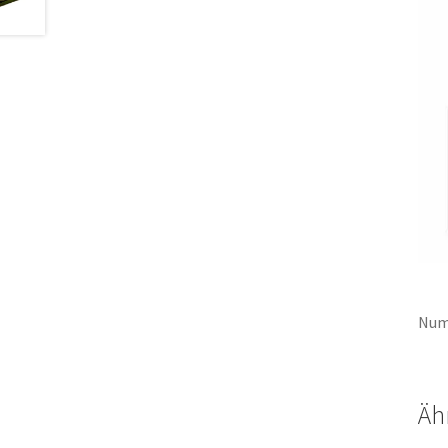
Num
Äh