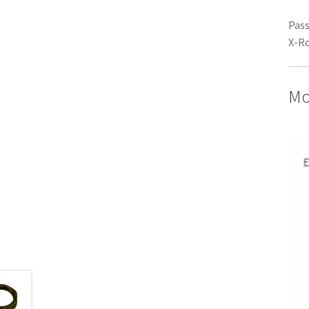
Pass
X-R
Mo