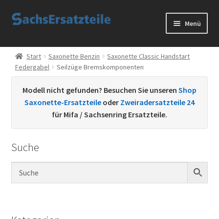
Zur
Zum
Menü
Navigation
Inhalt
springen
springen
Start
Start
Saxonette Benzin
Saxonette Classic Handstart
Federgabel
Seilzüge Bremskomponenten
AGB
Modell nicht gefunden? Besuchen Sie unseren
Shop
Datenschutzerklärung
Saxonette-Ersatzteile
oder
Zweiradersatzteile 24
für Mifa / Sachsenring Ersatzteile.
Impressum
Suche
Kontakt
Sachs Ersatzteile
Sachsteile