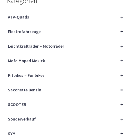
Kategorien
Über uns
+
ATV-Quads
Vertrag widerrufen
+
Elektrofahrzeuge
Widerrufsbelehrung
+
Leichtkrafträder – Motorräder
Cart
+
Mofa Moped Mokick
Checkout
+
Pitbikes – Funbikes
My account
+
Saxonette Benzin
+
SCOOTER
+
Sonderverkauf
+
SYM