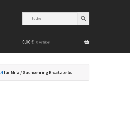
0,00
€
0 Artikel
n
24
für Mifa / Sachsenring Ersatzteile.
h
ebtheit
iert