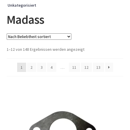
Unkategorisiert
Madass
Nach
1–12 von 148 Ergebnissen werden angezeigt
Beliebtheit
sortiert
1
2
3
4
…
11
12
13