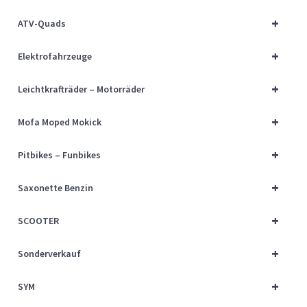
Über uns
+
ATV-Quads
Vertrag widerrufen
+
Elektrofahrzeuge
Widerrufsbelehrung
+
Leichtkrafträder – Motorräder
+
Cart
Mofa Moped Mokick
+
Pitbikes – Funbikes
Checkout
+
Saxonette Benzin
My account
+
SCOOTER
+
Sonderverkauf
+
SYM