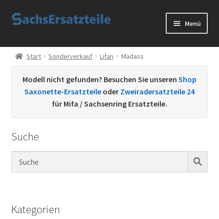
Zur
Zum
Menü
Navigation
Inhalt
springen
springen
Start
Start
Sonderverkauf
Lifan
Madass
AGB
Modell nicht gefunden? Besuchen Sie unseren
Shop
Saxonette-Ersatzteile
oder
Zweiradersatzteile 24
Datenschutzerklärung
für Mifa / Sachsenring Ersatzteile.
Impressum
Suche
Kontakt
Sachs Ersatzteile
Sachsteile
Kategorien