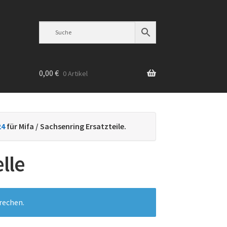
0,00
€
0 Artikel
n
24
für Mifa / Sachsenring Ersatzteile.
lle
rechen.