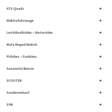
Über uns
+
ATV-Quads
Vertrag widerrufen
+
Elektrofahrzeuge
Widerrufsbelehrung
+
Leichtkrafträder – Motorräder
+
Cart
Mofa Moped Mokick
+
Pitbikes – Funbikes
Checkout
+
Saxonette Benzin
My account
+
SCOOTER
+
Sonderverkauf
+
SYM