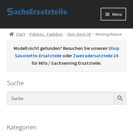
Zur
Zum
Menü
Navigation
Inhalt
springen
springen
Start
Start
Pitbikes - Funbikes
Dirty Devil CR
Motorgehäuse
AGB
Modell nicht gefunden? Besuchen Sie unseren
Shop
Saxonette-Ersatzteile
oder
Zweiradersatzteile 24
Datenschutzerklärung
für Mifa / Sachsenring Ersatzteile.
Impressum
Suche
Kontakt
Sachs Ersatzteile
Sachsteile
Kategorien