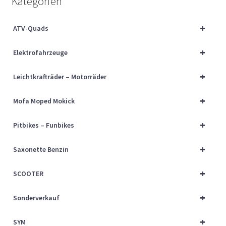
Kategorien
Über uns
+
ATV-Quads
Vertrag widerrufen
+
Elektrofahrzeuge
Widerrufsbelehrung
+
Leichtkrafträder – Motorräder
Cart
+
Mofa Moped Mokick
Checkout
+
Pitbikes – Funbikes
My account
+
Saxonette Benzin
+
SCOOTER
+
Sonderverkauf
+
SYM