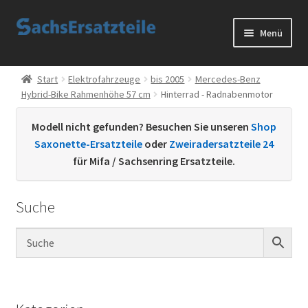
Zur
Zum
Menü
Navigation
Inhalt
springen
springen
Start
Start
Elektrofahrzeuge
bis 2005
Mercedes-Benz
Hybrid-Bike Rahmenhöhe 57 cm
Hinterrad - Radnabenmotor
AGB
Modell nicht gefunden? Besuchen Sie unseren
Shop
Datenschutzerklärung
Saxonette-Ersatzteile
oder
Zweiradersatzteile 24
für Mifa / Sachsenring Ersatzteile.
Impressum
Suche
Kontakt
Sachs Ersatzteile
Sachsteile