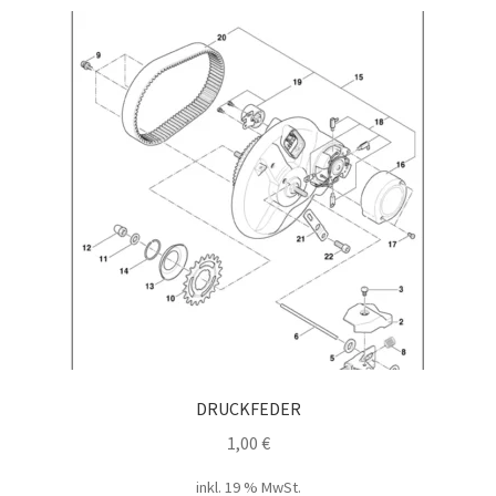
DRUCKFEDER
1,00
€
inkl. 19 % MwSt.