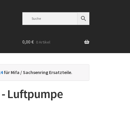
0,00
€
0 Artikel
n
24
für Mifa / Sachsenring Ersatzteile.
r - Luftpumpe
ch
iebtheit
tiert