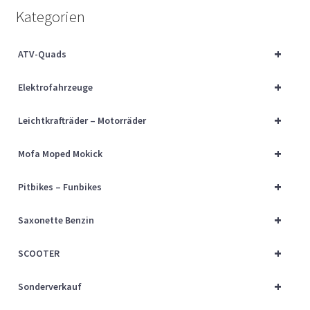
Über uns
Kategorien
Vertrag widerrufen
+
ATV-Quads
+
Widerrufsbelehrung
Elektrofahrzeuge
+
Leichtkrafträder – Motorräder
Cart
+
Mofa Moped Mokick
Checkout
+
Pitbikes – Funbikes
My account
+
Saxonette Benzin
+
SCOOTER
+
Sonderverkauf