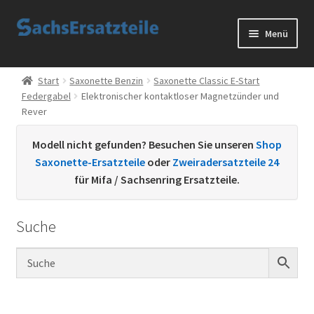
Zur
Zum
Menü
Navigation
Inhalt
springen
springen
Start
Start
Saxonette Benzin
Saxonette Classic E-Start
Federgabel
Elektronischer kontaktloser Magnetzünder und
AGB
Rever
Datenschutzerklärung
Modell nicht gefunden? Besuchen Sie unseren
Shop
Saxonette-Ersatzteile
oder
Zweiradersatzteile 24
Impressum
für Mifa / Sachsenring Ersatzteile.
Kontakt
Suche
Sachs Ersatzteile
Sachsteile