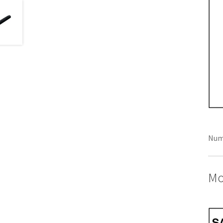
Num
Mo