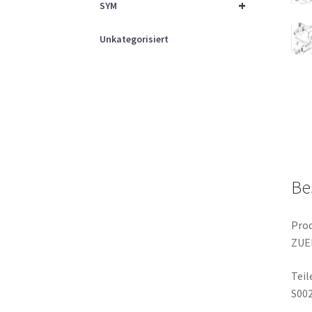
+
SYM
Unkategorisiert
Be
Prod
ZUE
Tei
S00