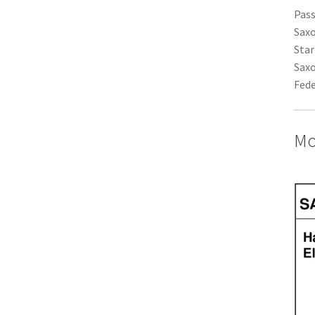
Pass
Saxo
Star
Saxo
Fede
Mo