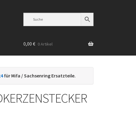
0,00
€
0 Artikel
n
24
für Mifa / Sachsenring Ersatzteile.
DKERZENSTECKER