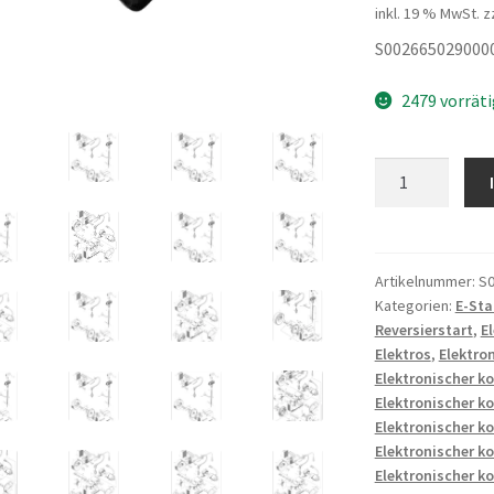
inkl. 19 % MwSt.
z
S002665029000
2479 vorrät
ZUENDKERZEN
Menge
Artikelnummer:
S0
Kategorien:
E-Sta
Reversierstart
,
E
Elektros
,
Elektro
Elektronischer k
Elektronischer k
Elektronischer k
Elektronischer k
Elektronischer k