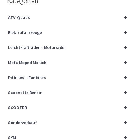
Kategorien
Über uns
+
ATV-Quads
Vertrag widerrufen
+
Elektrofahrzeuge
Widerrufsbelehrung
+
Leichtkrafträder – Motorräder
Cart
+
Mofa Moped Mokick
Checkout
+
Pitbikes – Funbikes
My account
+
Saxonette Benzin
+
SCOOTER
+
Sonderverkauf
+
SYM