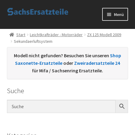
Zur
Zum
Menü
Navigation
Inhalt
springen
springen
Start
Start
Leichtkrafträder - Motorräder
ZX 125 Modell 2009
Sekundaerluftsystem
AGB
Modell nicht gefunden? Besuchen Sie unseren
Shop
Datenschutzerklärung
Saxonette-Ersatzteile
oder
Zweiradersatzteile 24
für Mifa / Sachsenring Ersatzteile.
Impressum
Suche
Kontakt
Sachs Ersatzteile
Sachsteile