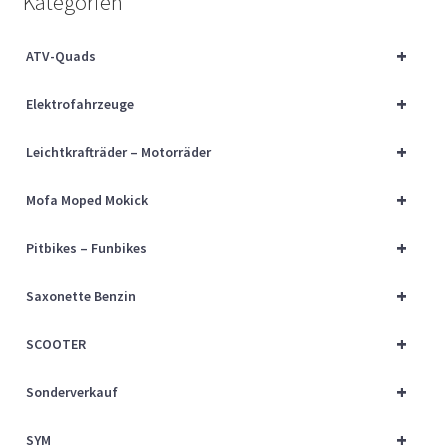
Kategorien
Über uns
+
ATV-Quads
Vertrag widerrufen
+
Elektrofahrzeuge
Widerrufsbelehrung
+
Leichtkrafträder – Motorräder
Cart
+
Mofa Moped Mokick
Checkout
+
Pitbikes – Funbikes
My account
+
Saxonette Benzin
+
SCOOTER
+
Sonderverkauf
+
SYM