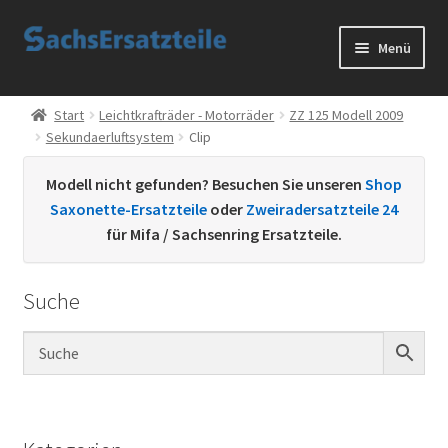
Zur
Zum
Menü
Navigation
Inhalt
springen
springen
Start
Start
Leichtkrafträder - Motorräder
ZZ 125 Modell 2009
Sekundaerluftsystem
Clip
AGB
Modell nicht gefunden? Besuchen Sie unseren
Shop
Datenschutzerklärung
Saxonette-Ersatzteile
oder
Zweiradersatzteile 24
für Mifa / Sachsenring Ersatzteile.
Impressum
Suche
Kontakt
Sachs Ersatzteile
Sachsteile