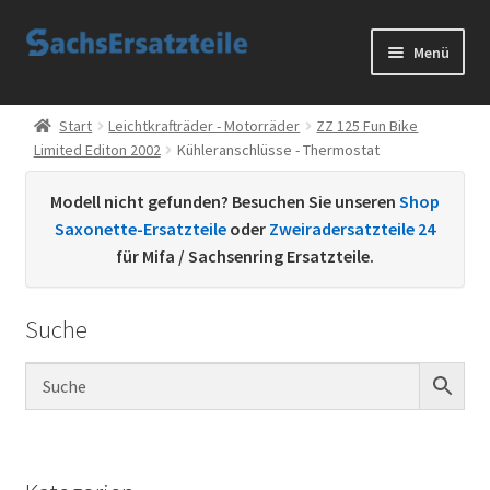
Zur
Zum
Menü
Navigation
Inhalt
springen
springen
Start
Start
Leichtkrafträder - Motorräder
ZZ 125 Fun Bike
Limited Editon 2002
Kühleranschlüsse - Thermostat
AGB
Modell nicht gefunden? Besuchen Sie unseren
Shop
Datenschutzerklärung
Saxonette-Ersatzteile
oder
Zweiradersatzteile 24
für Mifa / Sachsenring Ersatzteile.
Impressum
Suche
Kontakt
Sachs Ersatzteile
Sachsteile