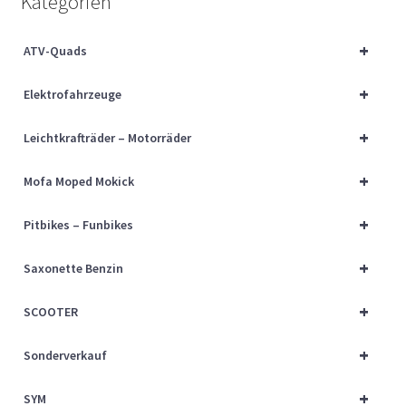
Kategorien
Über uns
+
ATV-Quads
Vertrag widerrufen
+
Elektrofahrzeuge
Widerrufsbelehrung
+
Leichtkrafträder – Motorräder
Cart
+
Mofa Moped Mokick
Checkout
+
Pitbikes – Funbikes
My account
+
Saxonette Benzin
+
SCOOTER
+
Sonderverkauf
+
SYM