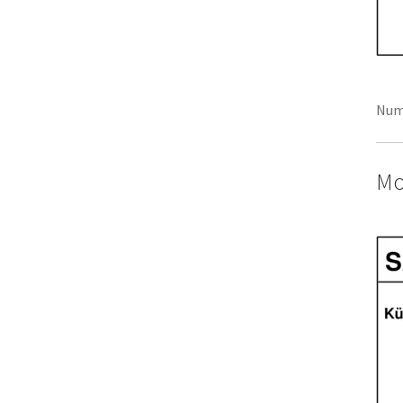
Num
Mo