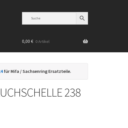
0,00
€
0 Artikel
n
24
für Mifa / Sachsenring Ersatzteile.
UCHSCHELLE 238