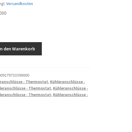
zgl.
Versandkosten
000
ELLE
In den Warenkorb
09279733390000
ranschlüsse - Thermostat
,
Kühleranschlüsse -
leranschlüsse - Thermostat
,
Kühleranschlüsse -
leranschlüsse - Thermostat
,
Kühleranschlüsse -