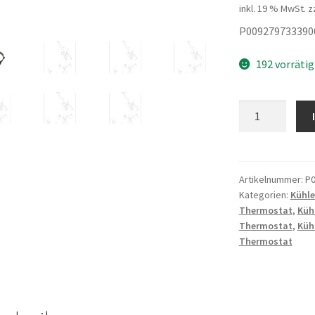
inkl. 19 % MwSt.
z
P009279733390
192 vorrätig
SCHLAUCHSCH
238
Menge
Artikelnummer:
P0
Kategorien:
Kühle
Thermostat
,
Küh
Thermostat
,
Küh
Thermostat