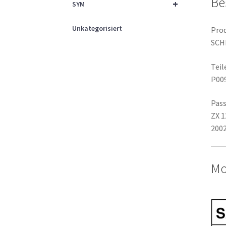
Be
+
SYM
Unkategorisiert
Prod
SCH
Tei
P00
Pass
ZX 1
2002
Mo