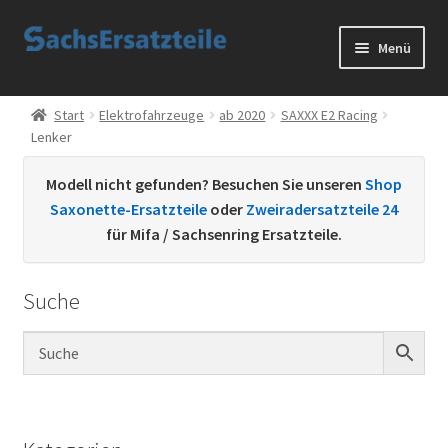
Zur
Zum
Menü
Navigation
Inhalt
springen
springen
Start
Start
Elektrofahrzeuge
ab 2020
SAXXX E2 Racing
Lenker
AGB
Modell nicht gefunden? Besuchen Sie unseren
Shop
Datenschutzerklärung
Saxonette-Ersatzteile
oder
Zweiradersatzteile 24
für Mifa / Sachsenring Ersatzteile.
Impressum
Suche
Kontakt
Sachs Ersatzteile
Sachsteile