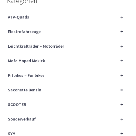
Kategorien
Über uns
+
ATV-Quads
Vertrag widerrufen
+
Elektrofahrzeuge
Widerrufsbelehrung
+
Leichtkrafträder – Motorräder
Cart
+
Mofa Moped Mokick
Checkout
+
Pitbikes – Funbikes
My account
+
Saxonette Benzin
+
SCOOTER
+
Sonderverkauf
+
SYM