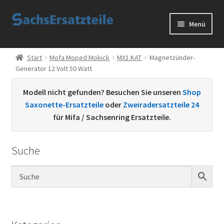
Zur
Zum
Menü
Navigation
Inhalt
springen
springen
Start
Start
Mofa Moped Mokick
MX1 KAT
Magnetzünder-
Generator 12 Volt 50 Watt
AGB
Modell nicht gefunden? Besuchen Sie unseren
Shop
Datenschutzerklärung
Saxonette-Ersatzteile
oder
Zweiradersatzteile 24
für Mifa / Sachsenring Ersatzteile.
Impressum
Suche
Kontakt
Sachs Ersatzteile
Sachsteile