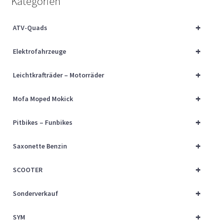
Kategorien
Über uns
+
ATV-Quads
Vertrag widerrufen
+
Elektrofahrzeuge
Widerrufsbelehrung
+
Leichtkrafträder – Motorräder
Cart
+
Mofa Moped Mokick
Checkout
+
Pitbikes – Funbikes
My account
+
Saxonette Benzin
+
SCOOTER
+
Sonderverkauf
+
SYM