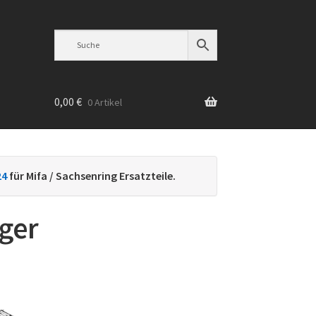
0,00
€
0 Artikel
n
24
für Mifa / Sachsenring Ersatzteile.
ger
h
ebtheit
iert