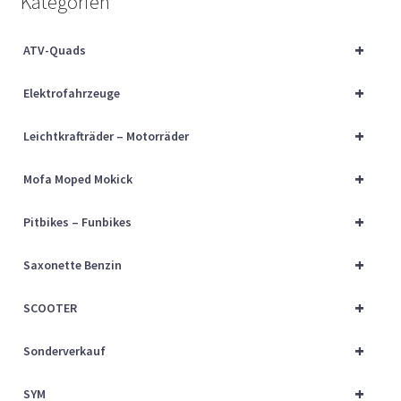
Kategorien
Über uns
+
ATV-Quads
Vertrag widerrufen
+
Elektrofahrzeuge
Widerrufsbelehrung
+
Leichtkrafträder – Motorräder
Cart
+
Mofa Moped Mokick
Checkout
+
Pitbikes – Funbikes
My account
+
Saxonette Benzin
+
SCOOTER
+
Sonderverkauf
+
SYM