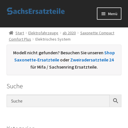
Zur
Zum
Menü
Navigation
Inhalt
springen
springen
Start
Start
Elektrofahrzeuge
ab 2020
Saxonette Compact
Comfort Plus
Elektrisches System
AGB
Modell nicht gefunden? Besuchen Sie unseren
Shop
Datenschutzerklärung
Saxonette-Ersatzteile
oder
Zweiradersatzteile 24
für Mifa / Sachsenring Ersatzteile.
Impressum
Suche
Kontakt
Sachs Ersatzteile
Sachsteile