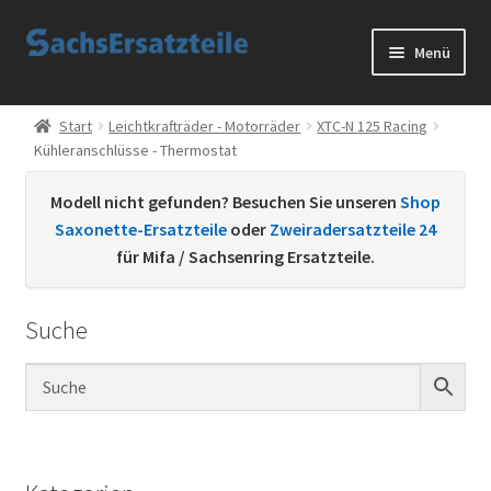
Zur
Zum
Menü
Navigation
Inhalt
springen
springen
Start
Start
Leichtkrafträder - Motorräder
XTC-N 125 Racing
Kühleranschlüsse - Thermostat
AGB
Modell nicht gefunden? Besuchen Sie unseren
Shop
Datenschutzerklärung
Saxonette-Ersatzteile
oder
Zweiradersatzteile 24
für Mifa / Sachsenring Ersatzteile.
Impressum
Suche
Kontakt
Sachs Ersatzteile
Sachsteile