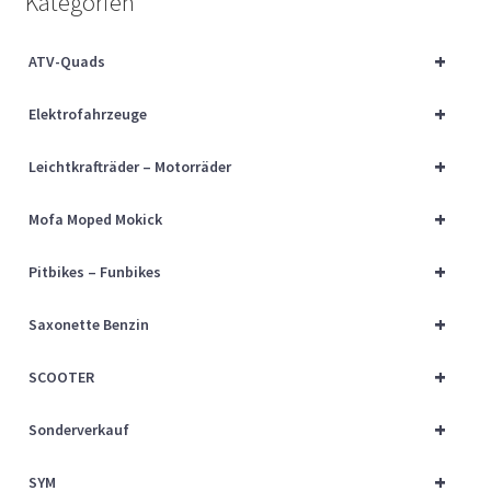
Kategorien
Über uns
+
ATV-Quads
Vertrag widerrufen
+
Elektrofahrzeuge
Widerrufsbelehrung
+
Leichtkrafträder – Motorräder
Cart
+
Mofa Moped Mokick
Checkout
+
Pitbikes – Funbikes
My account
+
Saxonette Benzin
+
SCOOTER
+
Sonderverkauf
+
SYM