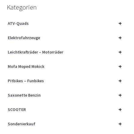
Über uns
Kategorien
Vertrag widerrufen
+
ATV-Quads
+
Widerrufsbelehrung
Elektrofahrzeuge
+
Leichtkrafträder – Motorräder
Cart
+
Mofa Moped Mokick
Checkout
+
Pitbikes – Funbikes
My account
+
Saxonette Benzin
+
SCOOTER
+
Sonderverkauf