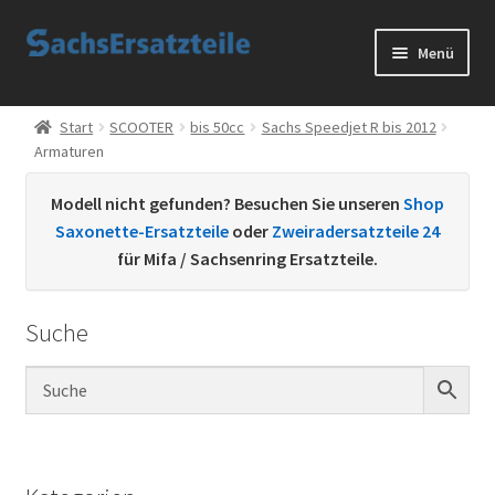
Zur
Zum
Menü
Navigation
Inhalt
springen
springen
Start
Start
SCOOTER
bis 50cc
Sachs Speedjet R bis 2012
Armaturen
AGB
Modell nicht gefunden? Besuchen Sie unseren
Shop
Datenschutzerklärung
Saxonette-Ersatzteile
oder
Zweiradersatzteile 24
für Mifa / Sachsenring Ersatzteile.
Impressum
Suche
Kontakt
Sachs Ersatzteile
Sachsteile