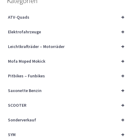
Kategorien
Über uns
+
ATV-Quads
Vertrag widerrufen
+
Elektrofahrzeuge
Widerrufsbelehrung
+
Leichtkrafträder – Motorräder
Cart
+
Mofa Moped Mokick
Checkout
+
Pitbikes – Funbikes
My account
+
Saxonette Benzin
+
SCOOTER
+
Sonderverkauf
+
SYM