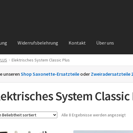
rung
Widerrufsbelehrung
Kontakt
Über uns
PLUS
Elektrisches System Classic Plus
Kontakt
Sachs Ersatzteile
Sachsteile
Über uns
Vertrag widerrufe
ie unseren
Shop Saxonette-Ersatzteile
oder
Zweiradersatzteile 
nt
lektrisches System Classic 
Nac
Alle 8 Ergebnisse werden angezeigt
Beli
sort