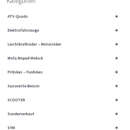
Kategorien
Über uns
+
ATV-Quads
Vertrag widerrufen
+
Elektrofahrzeuge
Widerrufsbelehrung
+
Leichtkrafträder – Motorräder
Cart
+
Mofa Moped Mokick
Checkout
+
Pitbikes – Funbikes
My account
+
Saxonette Benzin
+
SCOOTER
+
Sonderverkauf
+
SYM