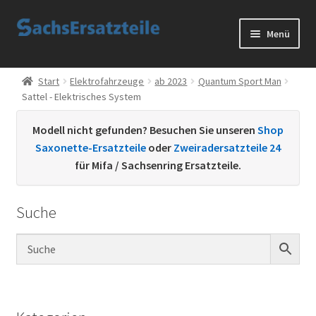
Zur
Zum
Menü
Navigation
Inhalt
springen
springen
Start
Start
Elektrofahrzeuge
ab 2023
Quantum Sport Man
Sattel - Elektrisches System
AGB
Modell nicht gefunden? Besuchen Sie unseren
Shop
Datenschutzerklärung
Saxonette-Ersatzteile
oder
Zweiradersatzteile 24
für Mifa / Sachsenring Ersatzteile.
Impressum
Suche
Kontakt
Sachs Ersatzteile
Sachsteile