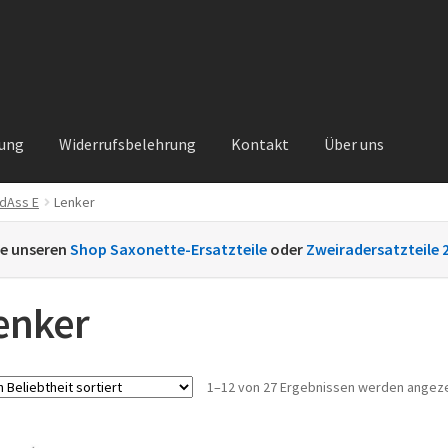
rung
Widerrufsbelehrung
Kontakt
Über uns
dAss E
Lenker
Kontakt
Sachs Ersatzteile
Sachsteile
Über uns
Vertrag widerrufe
ie unseren
Shop Saxonette-Ersatzteile
oder
Zweiradersatzteile 
nt
enker
1–12 von 27 Ergebnissen werden angez