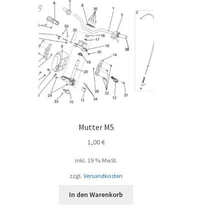
Mutter M5
1,00
€
inkl. 19 % MwSt.
zzgl.
Versandkosten
In den Warenkorb