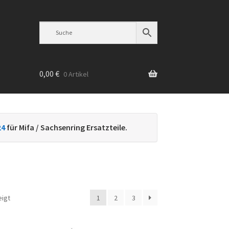
0,00
€
0 Artikel
n
24
für Mifa / Sachsenring Ersatzteile.
Nach
eigt
1
2
3
Beliebtheit
sortiert