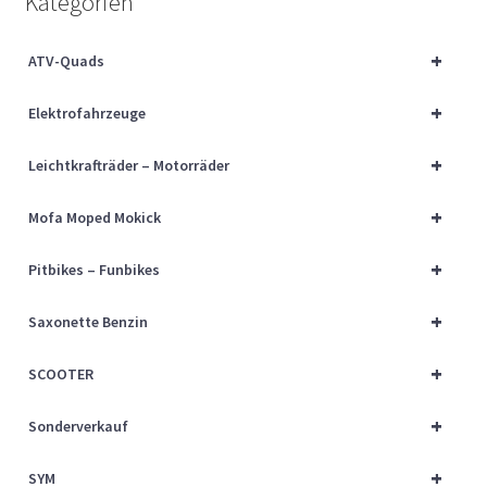
Kategorien
Über uns
+
ATV-Quads
Vertrag widerrufen
+
Elektrofahrzeuge
Widerrufsbelehrung
+
Leichtkrafträder – Motorräder
Cart
+
Mofa Moped Mokick
Checkout
+
Pitbikes – Funbikes
My account
+
Saxonette Benzin
+
SCOOTER
+
Sonderverkauf
+
SYM