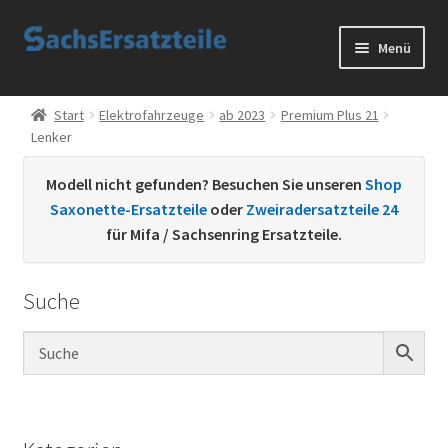
Zur
Zum
Menü
Navigation
Inhalt
springen
springen
Start
Start
Elektrofahrzeuge
ab 2023
Premium Plus 21
Lenker
AGB
Modell nicht gefunden? Besuchen Sie unseren
Shop
Datenschutzerklärung
Saxonette-Ersatzteile
oder
Zweiradersatzteile 24
für Mifa / Sachsenring Ersatzteile.
Impressum
Suche
Kontakt
Sachs Ersatzteile
Sachsteile