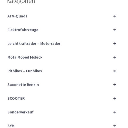
Kategorien
Über uns
+
ATV-Quads
Vertrag widerrufen
+
Elektrofahrzeuge
Widerrufsbelehrung
+
Leichtkrafträder – Motorräder
Cart
+
Mofa Moped Mokick
Checkout
+
Pitbikes – Funbikes
My account
+
Saxonette Benzin
+
SCOOTER
+
Sonderverkauf
+
SYM