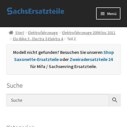
Zur
Zum
Menü
Navigation
Inhalt
springen
springen
Start
Start
Elektrofahrzeuge
Elektrofahrzeuge 2006 bis 2011
Elo-Bike 3 - Electra 3-Elektra 4
Teil 2
AGB
Modell nicht gefunden? Besuchen Sie unseren
Shop
Datenschutzerklärung
Saxonette-Ersatzteile
oder
Zweiradersatzteile 24
für Mifa / Sachsenring Ersatzteile.
Impressum
Suche
Kontakt
Sachs Ersatzteile
Sachsteile