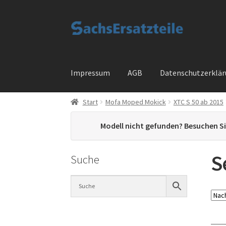
Zur
Zum
Navigation
Inhalt
springen
springen
Impressum
AGB
Datenschutzerklä
Start
Mofa Moped Mokick
XTC S 50 ab 2015
Start
AGB
Datenschutzerklärung
Impressum
Modell nicht gefunden? Besuchen S
Widerrufsbelehrung
Cart
Checkout
My accou
S
Suche