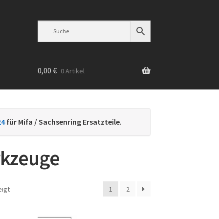
0,00
€
0 Artikel
n
24
für Mifa / Sachsenring Ersatzteile.
rkzeuge
Nach
eigt
1
2
Beliebtheit
sortiert