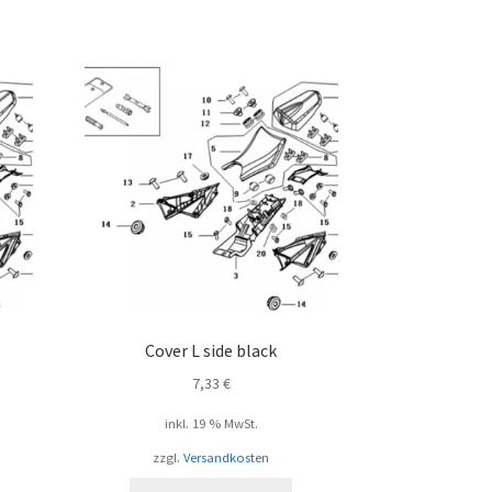
Cover L side black
7,33
€
inkl. 19 % MwSt.
zzgl.
Versandkosten