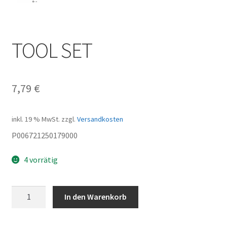
TOOL SET
7,79
€
inkl. 19 % MwSt.
zzgl.
Versandkosten
P006721250179000
4 vorrätig
TOOL
In den Warenkorb
SET
Menge