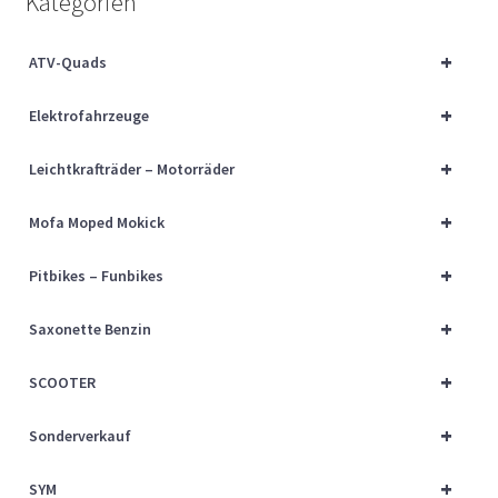
Kategorien
Über uns
+
ATV-Quads
Vertrag widerrufen
+
Elektrofahrzeuge
Widerrufsbelehrung
+
Leichtkrafträder – Motorräder
Cart
+
Mofa Moped Mokick
Checkout
+
Pitbikes – Funbikes
My account
+
Saxonette Benzin
+
SCOOTER
+
Sonderverkauf
+
SYM